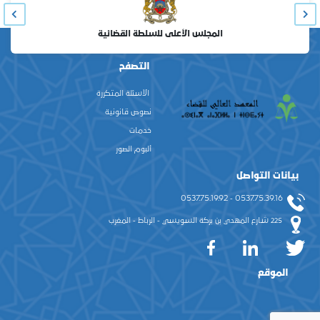
المجلس الأعلى للسلطة القضائية
التصفح
الأسئلة المتكررة
نصوص قانونية
خدمات
ألبوم الصور
بيانات التواصل
0537.75.39.16 - 0537.75.19.92
225 شارع المهدي بن بركة السويسي - الرباط - المغرب
الموقع