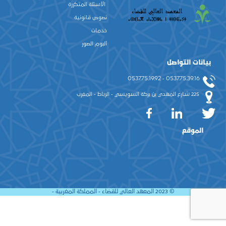
الأسئلة المتكررة
نصوص قانونية
خدمات
ألبوم الصور
بيانات التواصل
0537.75.39.16 - 0537.75.19.92
225 شارع المهدي بن بركة السويسي - الرباط - المغرب
الموقع
© 2023 المعهد العالي للقضاء - المملكة المغربية -