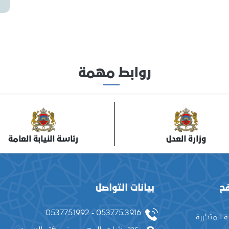
روابط مهمة
وزارة العدل
رئاسة النيابة العامة
ح
بيانات التواصل
0537.75.39.16 - 0537.75.19.92
ة المتكررة