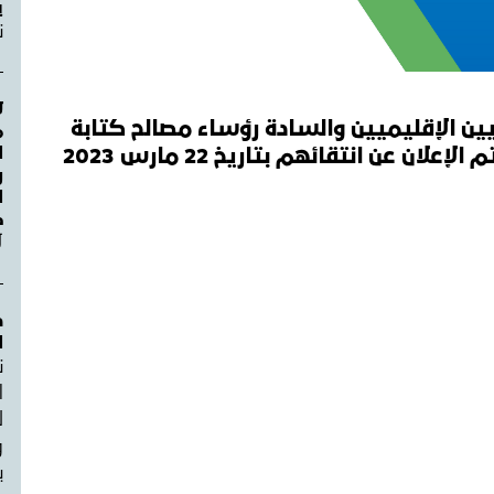
ي
ن
ل
يين الإقليميين والسادة رؤساء مصالح كتابة
م
ا
لان عن انتقائهم بتاريخ 22 مارس 2023
و
ص
ل
د
ا
ن
ل
و
ب