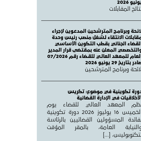
ونيو 2026
تائج المقابلات
ائـحة وبرنامـج المترشحين المدعـوين لإجراء
قابـلات الانتقاء لـشغل منصب رئيس وحدة
لقضاء الجنائي بقطب التكوين الأساسي
التخصصي المعلن عنه بمقتضى قرار المدير
العام للمعهد العالـي للقـضاء رقم 07/2026
ادر بتاريخ 29 يونيو 2026
ائحة وبرنامج المترشحين
ورة تكوينية في موضوع: تكريس
لأخلاقيات في الإدارة القضائية
ظم المعهد العالي للقضاء يوم
الخميس 16 يوليوز 2026 دورة تكوينية
فائدة المسؤولين القضائيين بالرئاسة
النيابة العامة، بالمقر المؤقت
تكنوبوليس، […]