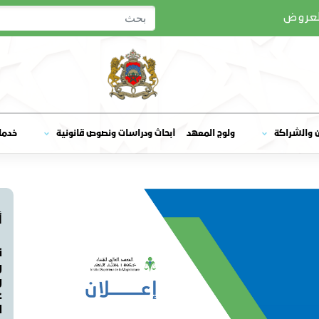
لعروض
ولوج المعهد
ن والشراكة
أبحاث ودراسات ونصوص قانونية
خدما
أ
ن
و
و
ع