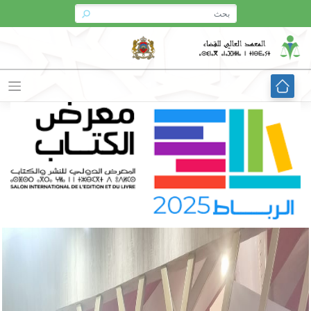
Ski
t
conten