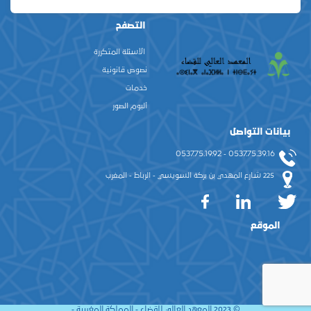
التصفح
الأسئلة المتكررة
نصوص قانونية
خدمات
ألبوم الصور
بيانات التواصل
0537.75.39.16 - 0537.75.19.92
225 شارع المهدي بن بركة السويسي - الرباط - المغرب
الموقع
© 2023 المعهد العالي للقضاء - المملكة المغربية -