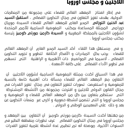
اللاجئين و مجلس أوروبا
في إطار انفتاح المعهد العالي للقضاء على مجموعة من المنظمات
الدولية، بهدف تعزيز التعاون في مجال التكوين القضائي ،
استقبل السيد
عبد الحنين التوزاني
المدير العام للمعهد العالي للقضاء السيدة موريال
جورامي الممثلة المساعدة بمكتب المفوضية السامية للأمم المتحدة
لشؤون اللاجئين بالمملكة المغربية و
السيدة كارمن مورتي كوميز
رئيسة
مكتب مجلس أوروبا .
و في مستهل هذا اللقاء أكد السيد المدير العام أن المعهد العالي
للقضاء يرحب بكل المبادرات و الأفكار الخلاقة لتطوير و تجويد التكوين
القضائي ، لاسيما في المواضيع ذات الأهمية و الراهنية التي تسهم
في تطوير الأداء القضائي على كافة الأصعدة .
في هذا السياق أكدت ممثلة المفوضية السامية لشؤون اللاجئين أن
التعاون مع المعهد العالي للقضاء مسألة ذات أهمية خاصة بالنسبة
للمفوضية و استعرضت تصورات لتعزيز التعاون في مجال تعزيز القدرات في
مجال القانون الدولي للاجئين و اقترحت مجموعة من الأنشطة المشتركة
التي ستنظم بتعاون بين كل من المعهد العالي للقضاء و المفوضية و
مجلس أوروبا و التي تتضمن أنشطة حضورية و أخرى عبر منصات التكوين عن
بعد و ذلك على الصعيدين الوطني و الدولي .
من جهتها أكدت السيدة كارمن مورتي كوميز أن التعاون بين المعهد و
مجلس أوروبا في مجال التكوين القضائي عرف تطورات منقطعة النظير في
السنوات الأخيرة، موضحة أنه تم تنظيم عدة أنشطة علمية لتعزيز القدرات