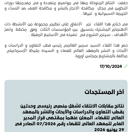
حققت النتائج المتوخاة منها في مواضيع متعددة و في مقدمتها دورات
التكوين في مجال مكافحة الاتجار بالبشر و مكافحة العنف ضد النساء و
الجريمة السيبرانية و غيرها .
في ختام هذا اللقاء تم الاتفاق على تنظيم مجموعة من الأنشطة ذات
الاهتمام المشترك بتنسيق بين المؤسسات الثلاث وفق مخطط واضح
الأهداف ، سيتم الشروع في تنفيذه في الأسابيع المقبلة .
حضر هذا اللقاء السيد سمير الغالمي رئيس قطب التعاون و الدراسات و
الأبحاث و النشر بالمعهد العالي للقضاء و السيدة مليكة الإسماعيلي
مكلفة بالمشاريع بمجلس أوروبا.
17/10/2024
أخر المستجدات
نتائج مقابلات الانتقاء لشغل منصبي رئيسي وحدتين
بقطب التعاون والدراسات والأبحاث والنشر بالمعهد
العالي للقضاء، المعلن عنهما بمقتضى قرار المدير
العام للمعهد العالي للقضاء رقم 07/2026 الصادر في
29 يونيو 2026