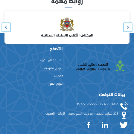
روابط مهمة
المجلس الأعلى للسلطة القضائية
التصفح
الأسئلة المتكررة
نصوص قانونية
خدمات
ألبوم الصور
بيانات التواصل
0537.75.39.16 - 0537.75.19.92
225 شارع المهدي بن بركة السويسي - الرباط - المغرب