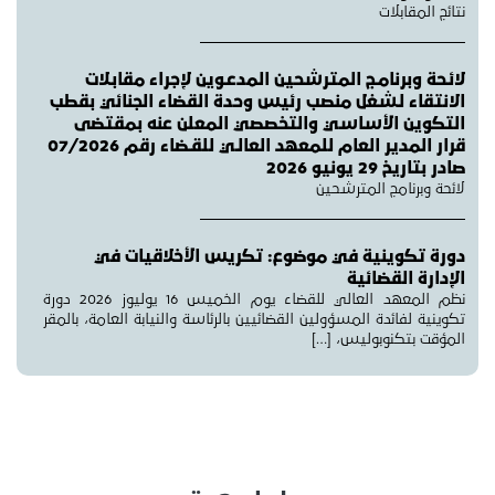
نتائج المقابلات
لائـحة وبرنامـج المترشحين المدعـوين لإجراء مقابـلات
الانتقاء لـشغل منصب رئيس وحدة القضاء الجنائي بقطب
التكوين الأساسي والتخصصي المعلن عنه بمقتضى
قرار المدير العام للمعهد العالـي للقـضاء رقم 07/2026
صادر بتاريخ 29 يونيو 2026
لائحة وبرنامج المترشحين
دورة تكوينية في موضوع: تكريس الأخلاقيات في
الإدارة القضائية
نظم المعهد العالي للقضاء يوم الخميس 16 يوليوز 2026 دورة
تكوينية لفائدة المسؤولين القضائيين بالرئاسة والنيابة العامة، بالمقر
المؤقت بتكنوبوليس، […]