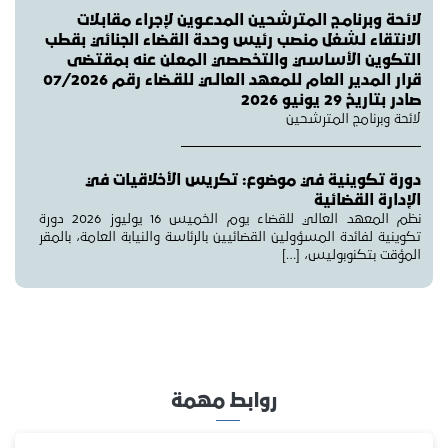
لائـحة وبرنامـج المترشحين المدعـوين لإجراء مقابـلات
الانتقاء لـشغل منصب رئيس وحدة القضاء الجنائي بقطب
التكوين الأساسي والتخصصي المعلن عنه بمقتضى
قرار المدير العام للمعهد العالـي للقـضاء رقم 07/2026
صادر بتاريخ 29 يونيو 2026
لائحة وبرنامج المترشحين
دورة تكوينية في موضوع: تكريس الأخلاقيات في
الإدارة القضائية
نظم المعهد العالي للقضاء يوم الخميس 16 يوليوز 2026 دورة
تكوينية لفائدة المسؤولين القضائيين بالرئاسة والنيابة العامة، بالمقر
المؤقت بتكنوبوليس، […]
روابط مهمة