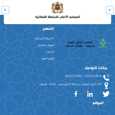
المجلس الأعلى للسلطة القضائية
التصفح
الأسئلة المتكررة
نصوص قانونية
خدمات
ألبوم الصور
بيانات التواصل
0537.75.39.16 - 0537.75.19.92
225 شارع المهدي بن بركة السويسي - الرباط - المغرب
الموقع