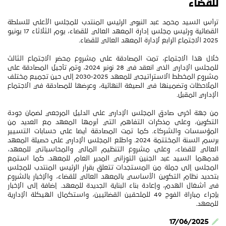
للقضاء
ترأس السيد محمد عبد النبوي الرئيس المنتدب للمجلس الأعلى للسلطة
القضائية ورئيس مجلس إدارة المعهد العالي للقضاء، يوم الثلاثاء 17 يونيو
2025 الاجتماع الرابع لإدارة المعهد العالي للقضاء.
خلال هذا الاجتماع، تمت المصادقة على مشروع محضر الاجتماع الثالث
للمجلس الإداري الذي انعقد في 28 نونبر 2024، وتم تأجيل المصادقة على
مشروع المخطط الاستراتيجي للمعهد 2025-2030 إلى حين تجميع مختلف
الملاحظات وتضمينها في الصيغة النهائية، وعرضها للمصادقة في الاجتماع
الإداري المقبل.
من جهة أخرى صادق المجلس الإداري على الدليل المرجعي لضمان جودة
التكوين، وعلى مذكرات التفاهم التي أبرمها المعهد مع العديد من
المؤسسات والشركاء. كما تمت المصادقة أيضا على حسابات التسيير
برسم السنة المختتمة 2024. واطلع المجلس الإداري على حصيلة المعهد
العالي للقضاء، وعلى مشروع التنظيم المالي والمحاسباتي للمعهد،
قدمهما السيد عبد الجنين التوزاني المدير العام للمعهد. كما استمع
المجلس إلى جملة من المستجدات تتعلق بقرار الرئيس المنتدب للمجلس
بتحديد نظام التكوين الأساسي بالمعهد العالي للقضاء، والإخبار بالشروع
في أشغال الهدم، وإعادة بناء البناية الجديدة للمعهد. إضافة إلى الإخبار
بإجراء مباراة الفوج 49 للملحقين القضائيين، واستكمال الهيكلة الإدارية
للمعهد.
17/06/2025