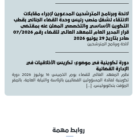
لائـحة وبرنامـج المترشحين المدعـوين لإجراء مقابـلات
الانتقاء لـشغل منصب رئيس وحدة القضاء الجنائي بقطب
التكوين الأساسي والتخصصي المعلن عنه بمقتضى
قرار المدير العام للمعهد العالـي للقـضاء رقم 07/2026
صادر بتاريخ 29 يونيو 2026
لائحة وبرنامج المترشحين
دورة تكوينية في موضوع: تكريس الأخلاقيات في
الإدارة القضائية
نظم المعهد العالي للقضاء يوم الخميس 16 يوليوز 2026 دورة
تكوينية لفائدة المسؤولين القضائيين بالرئاسة والنيابة العامة، بالمقر
المؤقت بتكنوبوليس، […]
روابط مهمة