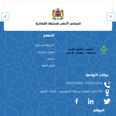
المجلس الأعلى للسلطة القضائية
التصفح
الأسئلة المتكررة
نصوص قانونية
خدمات
ألبوم الصور
بيانات التواصل
0537.75.39.16 - 0537.75.19.92
225 شارع المهدي بن بركة السويسي - الرباط - المغرب
الموقع