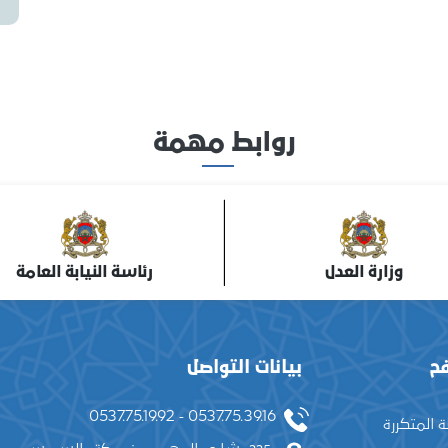
روابط مهمة
وزارة العدل
رئاسة النيابة العامة
ح
بيانات التواصل
0537.75.39.16 - 0537.75.19.92
ة المتكررة