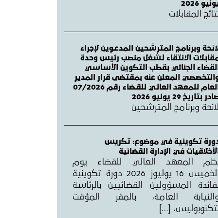
ونيو 2026
تائج المقابلات
ائـحة وبرنامـج المترشحين المدعـوين لإجراء
قابـلات الانتقاء لـشغل منصب رئيس وحدة
لقضاء الجنائي بقطب التكوين الأساسي
التخصصي المعلن عنه بمقتضى قرار المدير
العام للمعهد العالـي للقـضاء رقم 07/2026
ادر بتاريخ 29 يونيو 2026
ائحة وبرنامج المترشحين
ورة تكوينية في موضوع: تكريس
لأخلاقيات في الإدارة القضائية
ظم المعهد العالي للقضاء يوم
الخميس 16 يوليوز 2026 دورة تكوينية
فائدة المسؤولين القضائيين بالرئاسة
النيابة العامة، بالمقر المؤقت
تكنوبوليس، […]