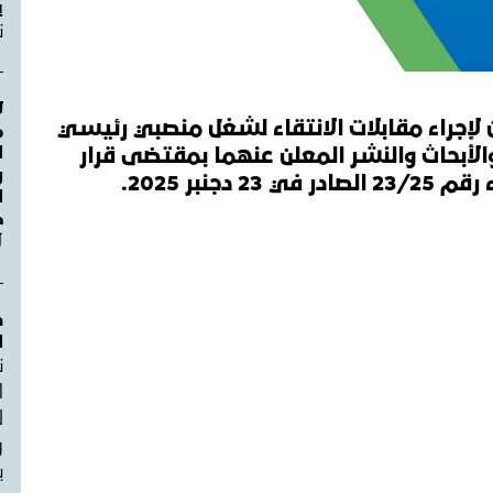
ي
ن
ل
 لإجراء مقابلات الانتقاء لشغل منصبي رئيسي
م
ا
الأبحاث والنشر المعلن عنهما بمقتضى قرار
و
جنبر 2025.
ص
ل
د
ا
ن
ل
و
ب