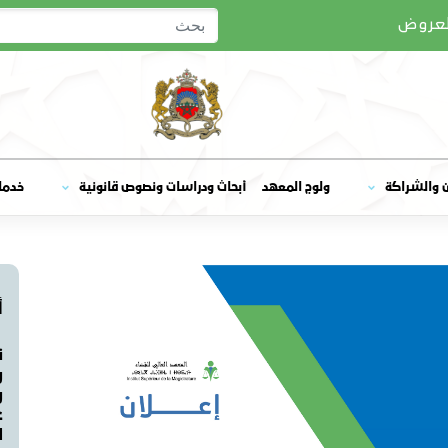
لعروض
ولوج المعهد
ن والشراكة
أبحاث ودراسات ونصوص قانونية
خدما
أ
ن
و
و
ع