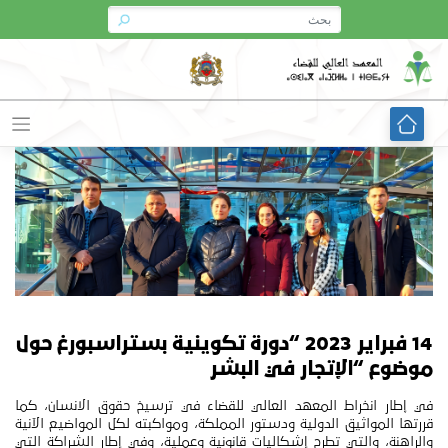
Ski
t
conten
14 فبراير 2023 “دورة تكوينية بستراسبورغ حول
موضوع “الإتجار في البشر
في إطار انخراط المعهد العالي للقضاء في ترسيخ حقوق الانسان، كما
قررتها المواثيق الدولية ودستور المملكة، ومواكبته لكل المواضيع الآنية
والراهنة، والتي تطرح إشكاليات قانونية وعملية، وفي إطار الشراكة التي