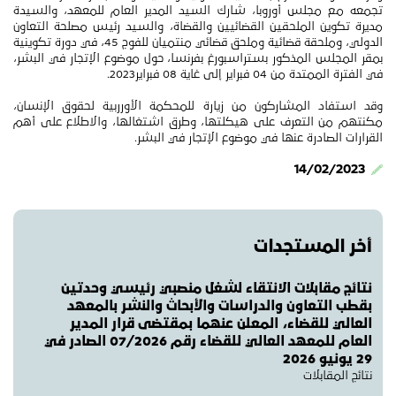
تجمعه مع مجلس أوروبا، شارك السيد المدير العام للمعهد، والسيدة
مديرة تكوين الملحقين القضائيين والقضاة، والسيد رئيس مصلحة التعاون
الدولي، وملحقة قضائية وملحق قضائي منتميان للفوج 45، في دورة تكوينية
بمقر المجلس المذكور بستراسبورغ بفرنسا، حول موضوع الإتجار في البشر،
في الفترة الممتدة من 04 فبراير إلى غاية 08 فبراير2023.
وقد استفاد المشاركون من زيارة للمحكمة الأورربية لحقوق الإنسان،
مكنتهم من التعرف على هيكلتها، وطرق اشتغالها، والاطلاع على أهم
القرارات الصادرة عنها في موضوع الإتجار في البشر.
14/02/2023
أخر المستجدات
نتائج مقابلات الانتقاء لشغل منصبي رئيسي وحدتين
بقطب التعاون والدراسات والأبحاث والنشر بالمعهد
العالي للقضاء، المعلن عنهما بمقتضى قرار المدير
العام للمعهد العالي للقضاء رقم 07/2026 الصادر في
29 يونيو 2026
نتائج المقابلات