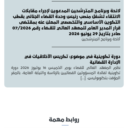
لائـحة وبرنامـج المترشحين المدعـوين لإجراء مقابـلات
الانتقاء لـشغل منصب رئيس وحدة القضاء الجنائي بقطب
التكوين الأساسي والتخصصي المعلن عنه بمقتضى
قرار المدير العام للمعهد العالـي للقـضاء رقم 07/2026
صادر بتاريخ 29 يونيو 2026
لائحة وبرنامج المترشحين
دورة تكوينية في موضوع: تكريس الأخلاقيات في
الإدارة القضائية
نظم المعهد العالي للقضاء يوم الخميس 16 يوليوز 2026 دورة
تكوينية لفائدة المسؤولين القضائيين بالرئاسة والنيابة العامة، بالمقر
المؤقت بتكنوبوليس، […]
روابط مهمة