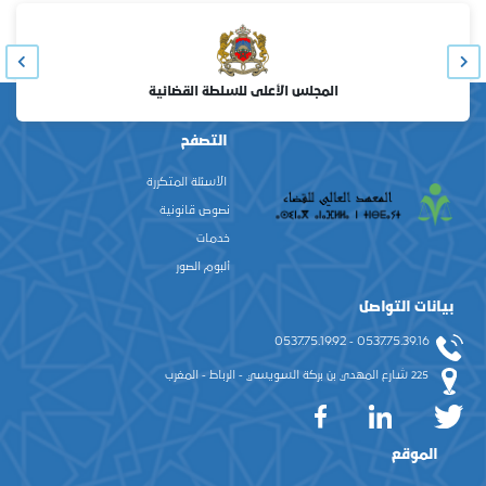
المجلس الأعلى للسلطة القضائية
التصفح
الأسئلة المتكررة
نصوص قانونية
خدمات
ألبوم الصور
بيانات التواصل
0537.75.39.16 - 0537.75.19.92
225 شارع المهدي بن بركة السويسي - الرباط - المغرب
الموقع