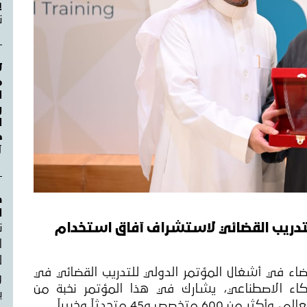
ي
ن
ل
م
ا
و
ص
ل
د
ا
ر الدولي للتدريب القضائي لاستشراف آفاق استخدام
ن
ل
ضاء في أشغال المؤتمر الدولي للتدريب القضائي في
و
اء الاصطناعي، يشارك في هذا المؤتمر نخبة من
ب
خصص و45 متحدثاً وخبيراً.