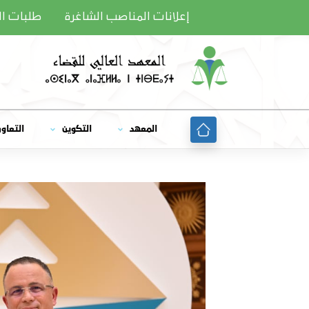
Ski
إعلانات المناصب الشاغرة
طلبات ا
t
conten
المعهد
التكوين
التعاو