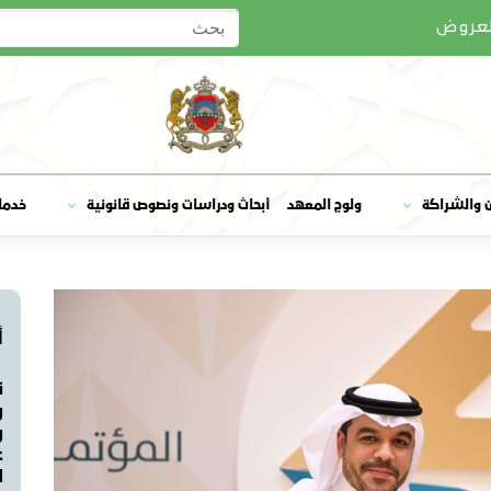
لعروض
ولوج المعهد
ن والشراكة
أبحاث ودراسات ونصوص قانونية
خدما
أ
ن
و
و
ع