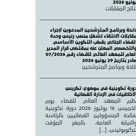
ونيو 2026
تائج المقابلات
ائـحة وبرنامـج المترشحين المدعـوين لإجراء
قابـلات الانتقاء لـشغل منصب رئيس وحدة
لقضاء الجنائي بقطب التكوين الأساسي
التخصصي المعلن عنه بمقتضى قرار المدير
العام للمعهد العالـي للقـضاء رقم 07/2026
ادر بتاريخ 29 يونيو 2026
ائحة وبرنامج المترشحين
ورة تكوينية في موضوع: تكريس
لأخلاقيات في الإدارة القضائية
ظم المعهد العالي للقضاء يوم
الخميس 16 يوليوز 2026 دورة تكوينية
فائدة المسؤولين القضائيين بالرئاسة
النيابة العامة، بالمقر المؤقت
تكنوبوليس، […]