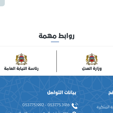
روابط مهمة
وزارة العدل
رئاسة النيابة العامة
ح
بيانات التواصل
0537.75.39.16 - 0537.75.19.92
ة المتكررة