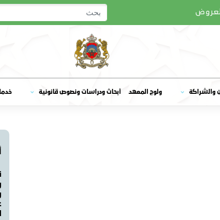
لعروض
ولوج المعهد
ن والشراكة
أبحاث ودراسات ونصوص قانونية
خدما
أ
ن
و
و
ع