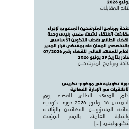
ونيو 2026
تائج المقابلات
ائـحة وبرنامـج المترشحين المدعـوين لإجراء
قابـلات الانتقاء لـشغل منصب رئيس وحدة
لقضاء الجنائي بقطب التكوين الأساسي
التخصصي المعلن عنه بمقتضى قرار المدير
العام للمعهد العالـي للقـضاء رقم 07/2026
ادر بتاريخ 29 يونيو 2026
ائحة وبرنامج المترشحين
ورة تكوينية في موضوع: تكريس
لأخلاقيات في الإدارة القضائية
ظم المعهد العالي للقضاء يوم
الخميس 16 يوليوز 2026 دورة تكوينية
فائدة المسؤولين القضائيين بالرئاسة
النيابة العامة، بالمقر المؤقت
تكنوبوليس، […]