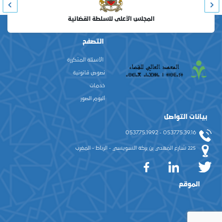
المجلس الأعلى للسلطة القضائية
التصفح
الأسئلة المتكررة
نصوص قانونية
خدمات
ألبوم الصور
بيانات التواصل
0537.75.39.16 - 0537.75.19.92
225 شارع المهدي بن بركة السويسي - الرباط - المغرب
الموقع