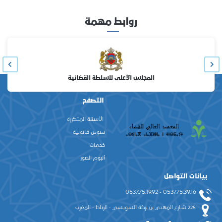
روابط مهمة
المجلس الأعلى للسلطة القضائية
التصفح
الأسئلة المتكررة
نصوص قانونية
خدمات
ألبوم الصور
بيانات التواصل
0537.75.39.16 - 0537.75.19.92
225 شارع المهدي بن بركة السويسي - الرباط - المغرب